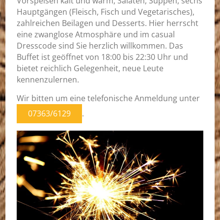
Vorspeisen kalt und warm, Salaten, Suppen, sechs
Hauptgängen (Fleisch, Fisch und Vegetarisches),
zahlreichen Beilagen und Desserts. Hier herrscht
eine zwanglose Atmosphäre und im casual
Dresscode sind Sie herzlich willkommen. Das
Buffet ist geöffnet von 18:00 bis 22:30 Uhr und
bietet reichlich Gelegenheit, neue Leute
kennenzulernen.
Wir bitten um eine telefonische Anmeldung unter
07363/6129
.